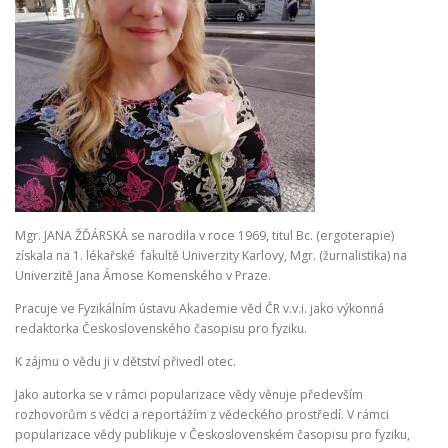
Mgr. JANA ŽĎÁRSKÁ se narodila v roce 1969, titul Bc. (ergoterapie)
získala na 1. lékařské fakultě Univerzity Karlovy, Mgr. (žurnalistika) na
Univerzitě Jana Ámose Komenského v Praze.
Pracuje ve Fyzikálním ústavu Akademie věd ČR v.v.i. jako výkonná
redaktorka Československého časopisu pro fyziku.
K zájmu o vědu ji v dětství přivedl otec.
Jako autorka se v rámci popularizace vědy věnuje především
rozhovorům s vědci a reportážím z vědeckého prostředí. V rámci
popularizace vědy publikuje v Československém časopisu pro fyziku,