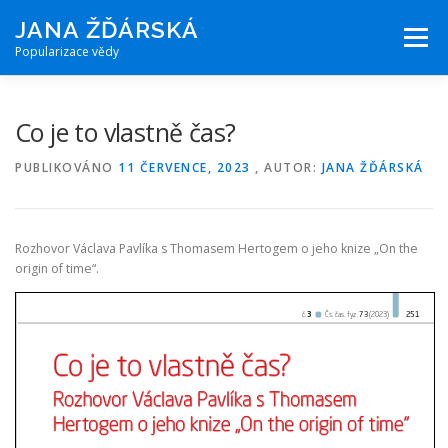
Přeskočit na obsah
JANA ŽĎÁRSKÁ
Menu
Popularizace vědy
PUBLIKOVANÉ ČLÁNKY
FOTOGRAFICKÁ ČINNOST
Co je to vlastně čas?
PUBLIKOVÁNO
11 ČERVENCE, 2023
, AUTOR:
JANA ŽĎÁRSKÁ
O MNĚ
KONTAKT
Rozhovor Václava Pavlíka s Thomasem Hertogem o jeho knize „On the
origin of time“.