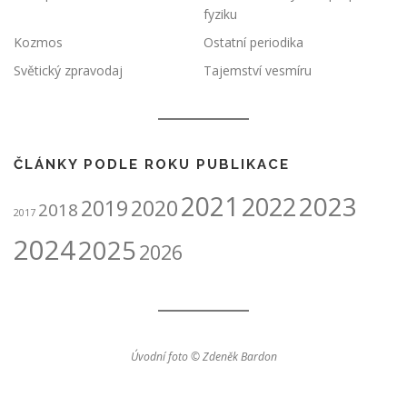
fyziku
Kozmos
Ostatní periodika
Světický zpravodaj
Tajemství vesmíru
ČLÁNKY PODLE ROKU PUBLIKACE
2021
2023
2022
2019
2020
2018
2017
2024
2025
2026
Úvodní foto © Zdeněk Bardon