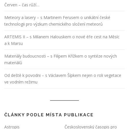
Červen – čas růží…
Meteory a lasery – s Martinem Ferusem o unikátní české
technologii pro výzkum chemického složení meteorů
ARTEMIS II – s Milanem Halouskem o nové éře cest na Měsíc
a k Marsu
Materiály budoucnosti – s Filipem Křížkem o syntéze nových
materiálů
Od deště k povodni – s Václavem Šípkem nejen o roli vegetace
ve vodním režimu
ČLÁNKY PODLE MÍSTA PUBLIKACE
Astropis
Československý časopis pro