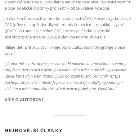
slovenském Kozmosu, populárně naučném časopisu Tajemství vesmíru
a píše poetické úvodníky pro věstník obce Světice, kde žije.
Je členkou České astronomické společnosti (ČAS), Kosmologické sekce
ČAS (dříve místopředsedkyní), Jednoty českých matematiků a fyziků
(JČMF), Astronautické sekce ČAS, porotkyní Československé
astrofotografie měsíce (ČAM) a členkou Kosmo klubu z. s.
Miluje děti, přírodu, zachraňuje psy z útulků, ráda fotografuje a píše
básně.
„Vesmír mě stvořil, aby se na sebe mohl podívat i mýma očima…vesmír je
můj život, den co den k němu pozvedám oči s tisícem otázek – jak vlastně
vznikl, které síly v něm dominují, jak porozumět jeho řeči a jak nejlépe
pochopit, že je v něm i život? Je pro mě ctí klást tyto otázky významným
vědcům a jejich odpovědi zprostředkovávat právě vám, čtenářům.”
VÍCE O AUTOROVI
NEJNOVĚJŠÍ ČLÁNKY